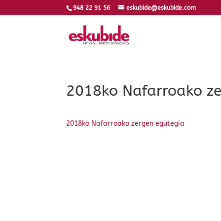
948 22 91 56
eskubide@eskubide.com
2018ko Nafarroako ze
2018ko Nafarroako zergen egutegia