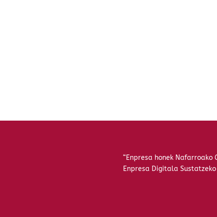
“Enpresa honek Nafarroako 
Enpresa Digitala Sustatzeko