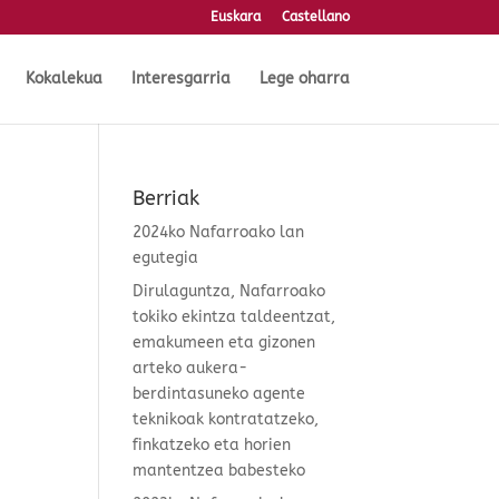
Euskara
Castellano
Kokalekua
Interesgarria
Lege oharra
Berriak
2024ko Nafarroako lan
egutegia
Dirulaguntza, Nafarroako
tokiko ekintza taldeentzat,
emakumeen eta gizonen
arteko aukera-
berdintasuneko agente
teknikoak kontratatzeko,
finkatzeko eta horien
mantentzea babesteko