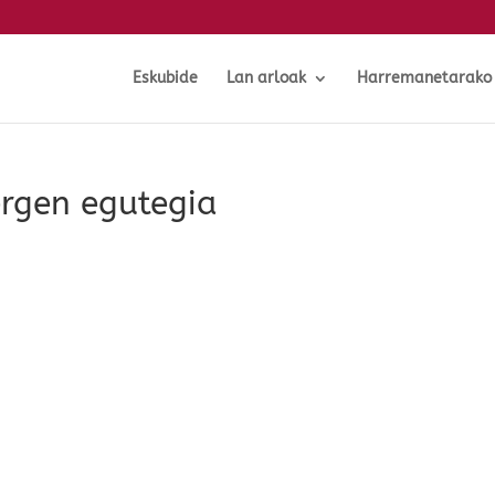
Eskubide
Lan arloak
Harremanetarako
rgen egutegia