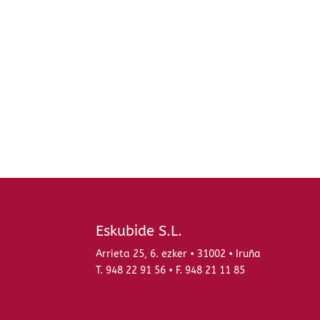
Eskubide S.L.
Arrieta 25, 6. ezker • 31002 • Iruña
T. 948 22 91 56 • F. 948 21 11 85